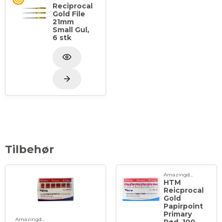
Reciprocal
Gold File
21mm
Small Gul,
6 stk
Tilbehør
Amazingdent
HTM
Reicprocal
Gold
Papirpoint
Primary
Amazingdent
Rød, 100