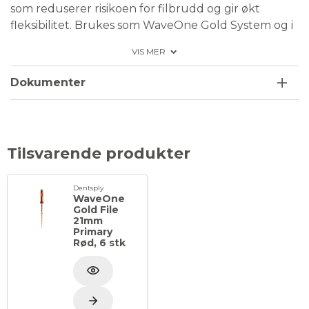
som reduserer risikoen for filbrudd og gir økt
fleksibilitet. Brukes som WaveOne Gold System og i
WaveOne program i endomotor.
VIS MER
Dokumenter
Tilsvarende produkter
Dentsply
WaveOne
Gold File
21mm
Primary
Rød, 6 stk