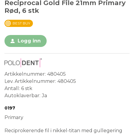
Reciprocal Gold File 21mm Primary
Rød, 6 stk
BEST BUY
Logg inn
Artikkelnummer
480405
Lev. Artikkelnummer
480405
Antall
6 stk
Autoklaverbar
Ja
Conformité Européenne
Medical Device
Steril
0197
Primary
Reciprokerende fil i nikkel-titan med gullegering