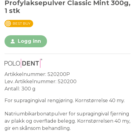
Profylaksepulver Classic Mint 300g,
1 stk
BEST BUY
Logg inn
Artikkelnummer
520200P
Lev. Artikkelnummer
520200
Antall
300 g
For supragingival rengjøring. Kornstørrelse 40 my.
Natriumbikarbonatpulver for supragingival fjerning
av plakk og overflade belegg.
Kornstørrelsen 40 my,
gir en skånsom behandling.