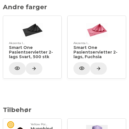
Andre farger
Akzenta International SA
Akzenta International SA
Smart One
Smart One
Pasientservietter 2-
Pasientservietter 2-
lags Svart, 500 stk
lags, Fuchsia
Tilbehør
Yellow Point
Munnbind