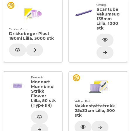
Orsing
Scantube
Vakumsug
135mm
Lilla, 1000
stk
Yellow Point
Drikkebeger Plast
180ml Lilla, 3000 stk
Euronda
Monoart
Munnbind
Strikk
Flower
Lilla, 50 stk
Yellow Point
(Type IIR)
Nakkestøttetrekk
25x33cm Lilla, 500
stk