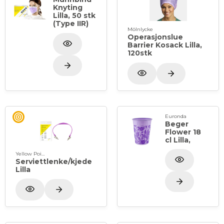
Knyting
Lilla, 50 stk
(Type IIR)
Mölnlycke
Operasjonslue
Barrier Kosack Lilla,
120stk
Euronda
Beger
Flower 18
cl Lilla,
Yellow Point
Serviettlenke/kjede
Lilla