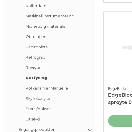
Kofferdam
Maskinell instrumentering
Midlertidig materiale
Obturation
Papirpoints
Retrograd
Revisjon
Rotfylling
Rotkanalfiler Manuelle
EdgeEndo
EdgeBioc
Skyllekanyler
sprøyte 0
Stativ/bokser
Ultralyd
Engangsprodukter