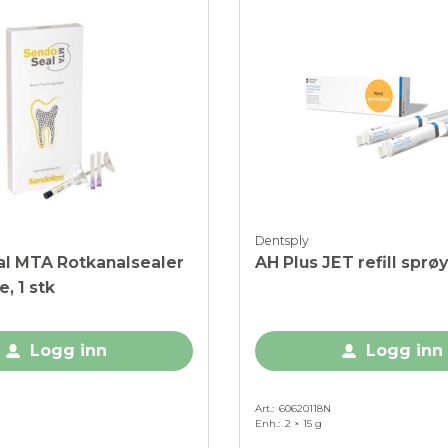
Dentsply
l MTA Rotkanalsealer
AH Plus JET refill sprøy
, 1 stk
Logg inn
Logg inn
Art.
60620118N
Enh.
2 × 15 g