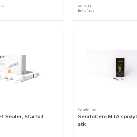
EU
Art.
5900
Enh.
1 stk
Sendoline
t Sealer, Startkit
SendoCem MTA sprøyte
stk