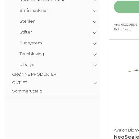
Små maskiner
Sterilen
Art.
60620115N
Enh.
1 sett
Stifter
Sugsystem
Tannbleking
Ultralyd
GRØNNE PRODUKTER
OUTLET
Sommerutsalg
Avalon Biome
NeoSealer