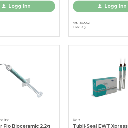
Logg inn
Logg inn
Art.
300002
Enh.
3 g
d Inc
Kerr
 Flo Bioceramic 2.2g
Tubli-Seal EWT Xpress