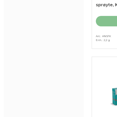
sprøyte, K
Art.
ANSFK
Enh.
2,2 g