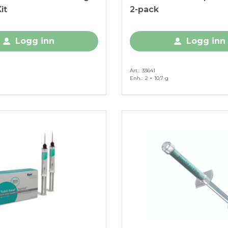
it
2-pack
Logg inn
Logg inn
Art.
33641
Enh.
2 × 10,7 g