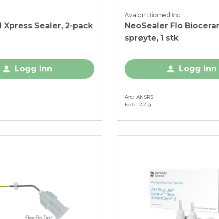
Avalon Biomed Inc
l Xpress Sealer, 2-pack
NeoSealer Flo Biocera
sprøyte, 1 stk
Logg inn
Logg inn
Art.
ANSRS
Enh.
2,2 g