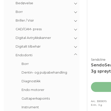
Bedøvelse
Borr
Briller / Visir
CAD/CAM- press
Digital Avtrykkskanner
Digitalt tilbehør
Endodonti
Sendoline
Borr
SendoSea
3g sprøyte
Dentin- og pulpabehandling
Diagnostikk
Endo motorer
Guttaperkapoints
Art.
300001S
Enh.
3 g
Instrument