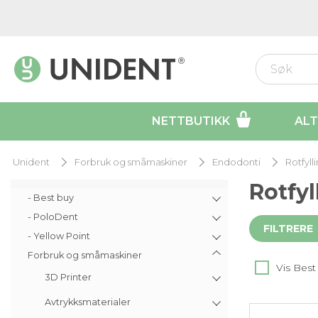
NETTBUTIKK
ALT
Unident
Forbruk og småmaskiner
Endodonti
Rotfyll
Rotfyl
- Best buy
- PoloDent
FILTRERE
- Yellow Point
Forbruk og småmaskiner
Vis Best
3D Printer
Avtrykksmaterialer