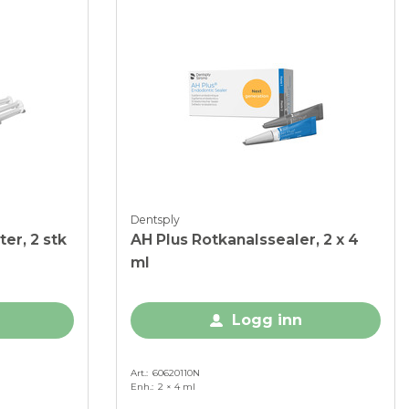
Dentsply
ter, 2 stk
AH Plus Rotkanalssealer, 2 x 4
ml
Logg inn
Art.
60620110N
Enh.
2 × 4 ml