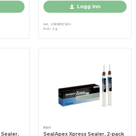
Logg inn
Art.
USEBIOCSEU
Enh.
2 g
Kerr
 Sealer,
SealApex Xpress Sealer, 2-pack