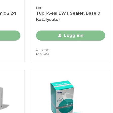
Kerr
mic 2.2g
Tubli-Seal EWT Sealer, Base &
Katalysator
Logg inn
Art.
25903
Enh.
20 g