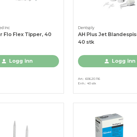
d Inc
Dentsply
 Flo Flex Tipper, 40
AH Plus Jet Blandespiss
40 stk
Logg inn
Logg inn
Art.
606.20.116
Enh.
40 stk