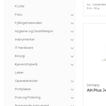
Art.
USEBIORM
FLOW
Enh.
0,5 g
Foto
Fyllingsmaterialer
Hygiene og Desinfeksjon
Instrumenter
IT Hardware
Kirurgi
Kjeveortopedi
Leker
Operatørstoler
Dentsply
Profylakse
AH Plus Je
Puss og Polering
Roterende instrument