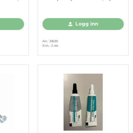
Logg inn
Art.
33639
Enh.
2 stk