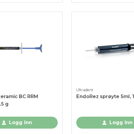
Ultradent
eramic BC RRM
EndoRez sprøyte 5ml, 1
.5 g
Logg inn
Logg inn