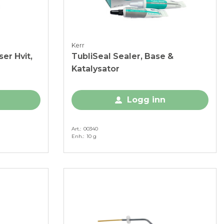
Kerr
er Hvit,
TubliSeal Sealer, Base &
Katalysator
Logg inn
Art.
00340
Enh.
10 g