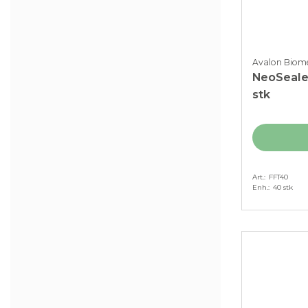
Avalon Biome
NeoSealer
stk
Art.
FFT40
Enh.
40 stk