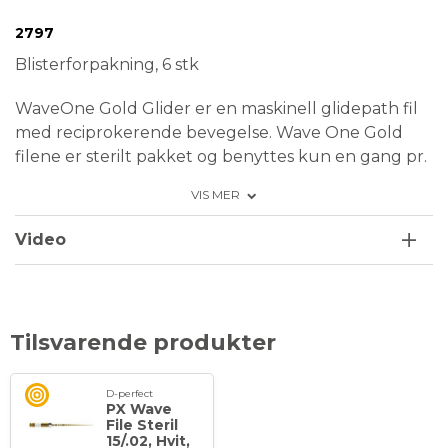
Conformité Européenne
Medical Device
Steril
2797
Blisterforpakning, 6 stk
WaveOne Gold Glider
er en maskinell glidepath fil
med reciprokerende bevegelse. Wave One Gold
filene er sterilt pakket og benyttes kun en gang pr.
tann, og kastes etter bruk. Filene kan ikke
VIS MER
autoklaveres.
Refill pakkene leveres i 6-pack.
Video
Tilsvarende produkter
D-perfect
PX Wave
File Steril
15/.02, Hvit,