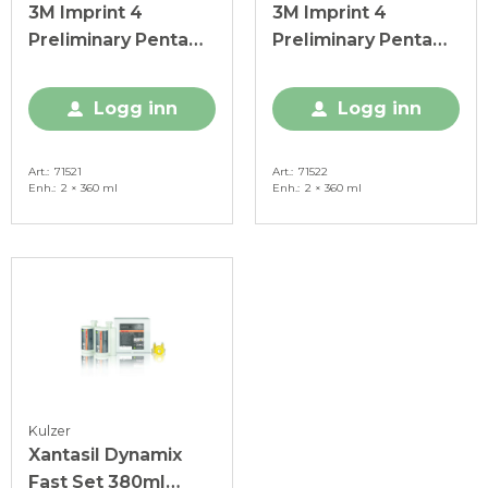
3M Imprint 4
3M Imprint 4
Preliminary Penta
Preliminary Penta
Regular 360ml, 2 stk
Super-Quick 360ml,
2 stk
Logg inn
Logg inn
Art.
71521
Art.
71522
Enh.
2 × 360 ml
Enh.
2 × 360 ml
Kulzer
Xantasil Dynamix
Fast Set 380ml