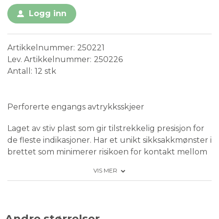
Logg inn
Artikkelnummer
250221
Lev. Artikkelnummer
250226
Antall
12 stk
Medical Device
Perforerte engangs avtrykksskjeer
Laget av stiv plast som gir tilstrekkelig presisjon for
de fleste indikasjoner. Har et unikt sikksakkmønster i
brettet som minimerer risikoen for kontakt mellom
avtrykksstykkene og brettet. Sterkt innebygd
VIS MER
håndtak for enkel plassering og fjerning av
avtrykksbrettet. Anatomisk design. Kantene på
lokket låser avtrykksmaterialet i brettet.
Andre størrelser