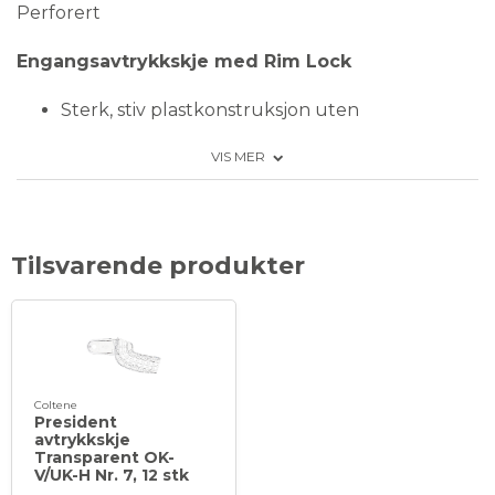
Perforert
Engangsavtrykkskje med Rim Lock
Sterk, stiv plastkonstruksjon uten
forvrengning
VIS MER
Anatomisk utforming
Glatte kanter for pasientkomfort
Tilsvarende produkter
Fremragende retensjon av avtrykksmaterialet,
samtidig som det gir tilstrekkelig trykk for alle
detaljer
Bunndelen kan enkelt fjernes med bor for å gi
Coltene
plass til implantatstifter
President
avtrykkskje
Transparent OK-
Trimlinjer med redusert tykkelse på
V/UK-H Nr. 7, 12 stk
labialveggen for enkel fjerning ved stifter/posts