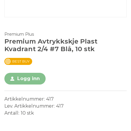
Premium Plus
Premium Avtrykkskje Plast
Kvadrant 2/4 #7 Blå, 10 stk
BEST BUY
Logg inn
Artikkelnummer
417
Lev. Artikkelnummer
417
Antall
10 stk
Medical Device
Engangsvare