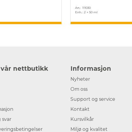
Art.
111030
Enh.
2 × 50 ml
 vår nettbutikk
Informasjon
Nyheter
Om oss
Support og service
masjon
Kontakt
 svar
Kursvilkår
veringsbetingelser
Miljø og kvalitet