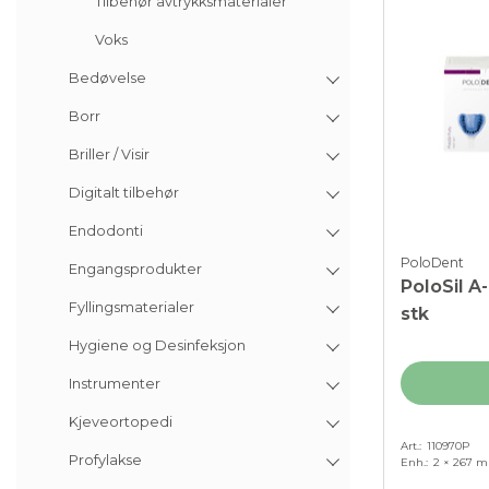
Tilbehør avtrykksmaterialer
Voks
Bedøvelse
Borr
Briller / Visir
Digitalt tilbehør
Endodonti
PoloDent
Engangsprodukter
PoloSil A-
Fyllingsmaterialer
stk
Hygiene og Desinfeksjon
Instrumenter
Kjeveortopedi
Art.
110970P
Profylakse
Enh.
2 × 267 m