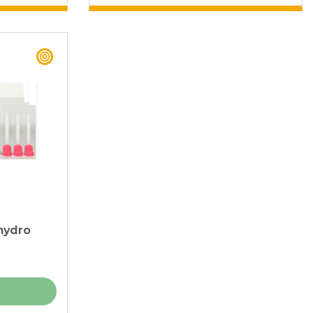
BEST BUY
hydro