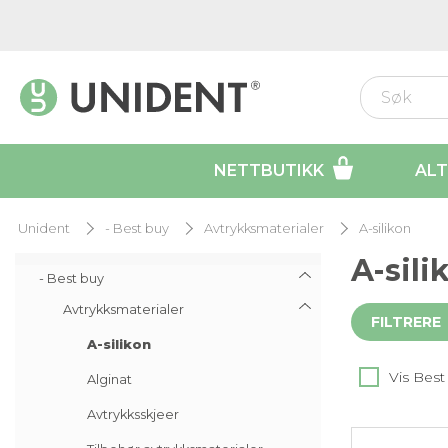
NETTBUTIKK
ALT
Unident
- Best buy
Avtrykksmaterialer
A-silikon
A-sili
- Best buy
Avtrykksmaterialer
FILTRERE
A-silikon
Vis Best
Alginat
Avtrykksskjeer