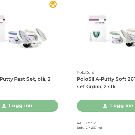
BEST BUY
PoloDent
Putty Fast Set, blå, 2
PoloSil A-Putty Soft 26
set Grønn, 2 stk
Logg inn
Logg inn
Art.
110975P
l
Enh.
2 × 267 ml