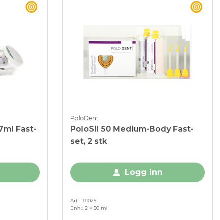
BEST BUY
BEST
PoloDent
7ml Fast-
PoloSil 50 Medium-Body Fast-
set, 2 stk
Logg inn
Art.
111025
Enh.
2 × 50 ml