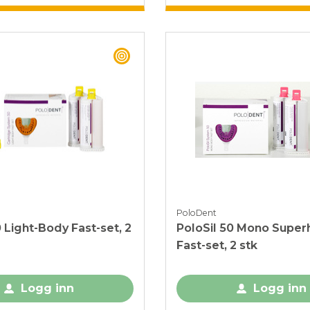
BEST BUY
PoloDent
0 Light-Body Fast-set, 2
PoloSil 50 Mono Super
Fast-set, 2 stk
Logg inn
Logg inn