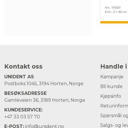
Art.
111020
Enh.
2 × 50 ml
Kontakt oss
Handle i
UNIDENT AS
Kampanje
Postboks 1045, 3194 Horten, Norge
Bli kunde
BESØKSADRESSE
Kjøpsinfo
Gamleveien 36, 3189 Horten, Norge
Returinfor
KUNDESERVICE:
Spørsmål og
+47
33 03 57 70
Salgs- og le
E-POST:
info@unident.no