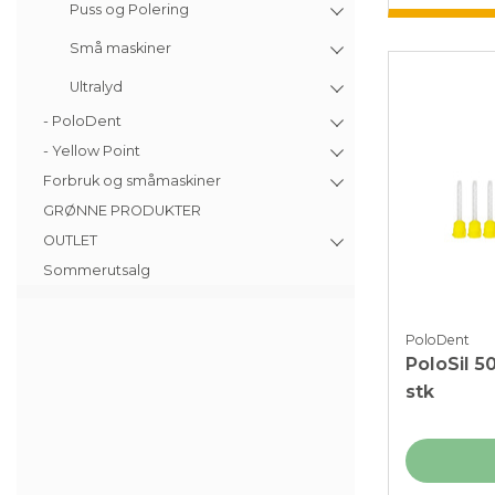
Puss og Polering
Små maskiner
Ultralyd
- PoloDent
- Yellow Point
Forbruk og småmaskiner
GRØNNE PRODUKTER
OUTLET
Sommerutsalg
PoloDent
PoloSil 5
stk