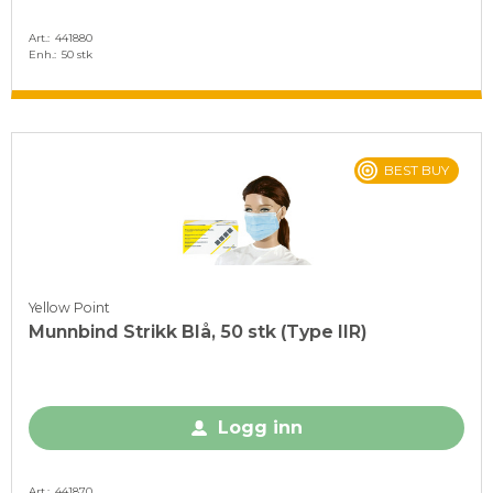
Art.
441880
Enh.
50 stk
BEST BUY
Yellow Point
Munnbind Strikk Blå, 50 stk (Type IIR)
Logg inn
Art.
441870