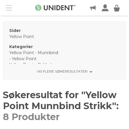
KONTAKT
Menu
Sider
Yellow Point
Kategorier
Yellow Point - Munnbind
- Yellow Point
Yellow Point - Drikkebeger
Yellow Point - Sug
VIS FLERE SØKERESULTATER
Yellow Point - Hansker
Yellow Point - Papir
Yellow Point - Servietter
Søkeresultat for "
Yellow
Munnbind
Munnbind
Point Munnbind Strikk
":
Munnbind
8 Produkter