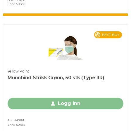
Enh.
50 stk
BEST BUY
Yellow Point
Munnbind Strikk Grønn, 50 stk (Type IIR)
Logg inn
Art.
441881
Enh.
50 stk