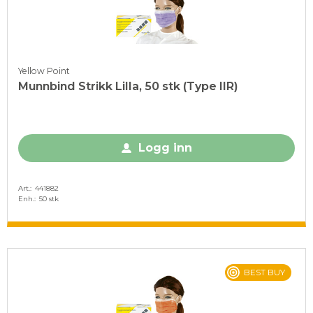
Yellow Point
Munnbind Strikk Lilla, 50 stk (Type IIR)
Logg inn
Art.
441882
Enh.
50 stk
BEST BUY