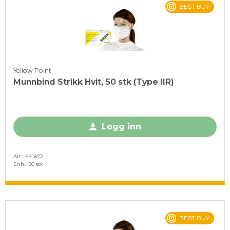
BEST BUY
Yellow Point
Munnbind Strikk Hvit, 50 stk (Type IIR)
Logg inn
Art.
441872
Enh.
50 stk
BEST BUY