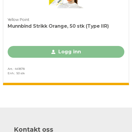
Yellow Point
Munnbind Strikk Orange, 50 stk (Type IIR)
Logg inn
Art.
441878
Enh.
50 stk
Kontakt oss