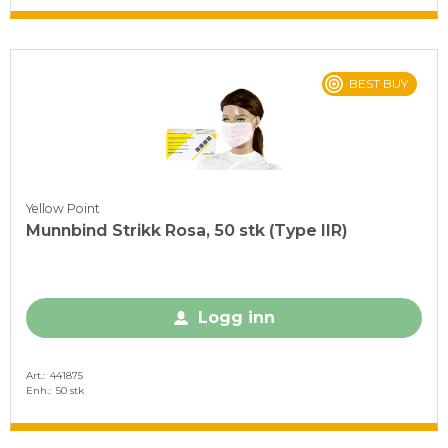
BEST BUY
Yellow Point
Munnbind Strikk Rosa, 50 stk (Type IIR)
Logg inn
Art.
441875
Enh.
50 stk