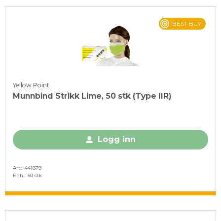
BEST BUY
Yellow Point
Munnbind Strikk Lime, 50 stk (Type IIR)
Logg inn
Art.
441879
Enh.
50 stk