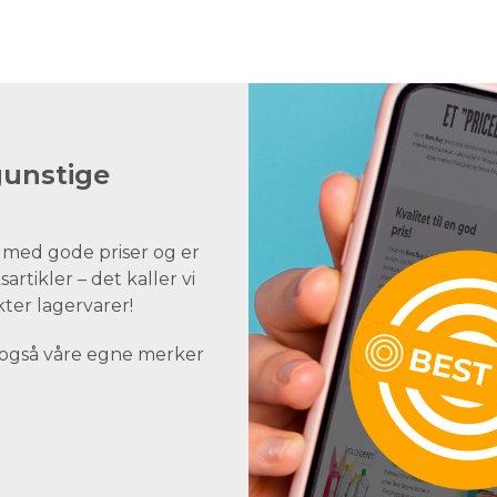
gunstige
 med gode priser og er
artikler – det kaller vi
kter lagervarer!
 også våre egne merker