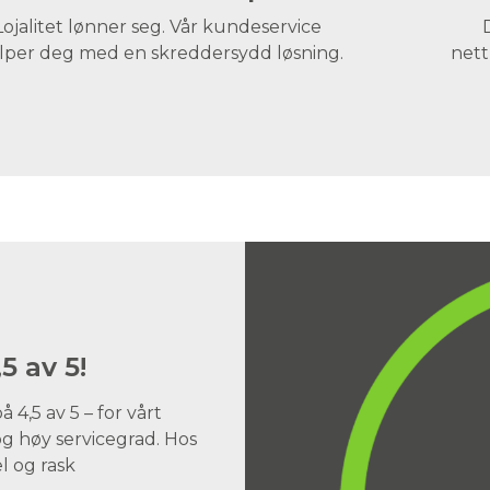
Lojalitet lønner seg. Vår kundeservice
lper deg med en skreddersydd løsning.
nett
5 av 5!
4,5 av 5 – for vårt
og høy servicegrad. Hos
l og rask