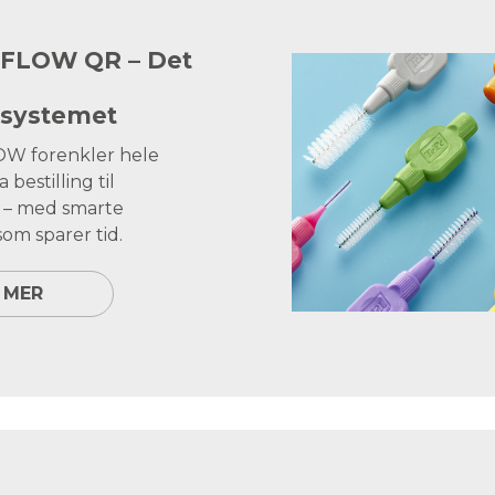
 FLOW QR – Det
ssystemet
OW forenkler hele
 bestilling til
g – med smarte
om sparer tid.
 MER