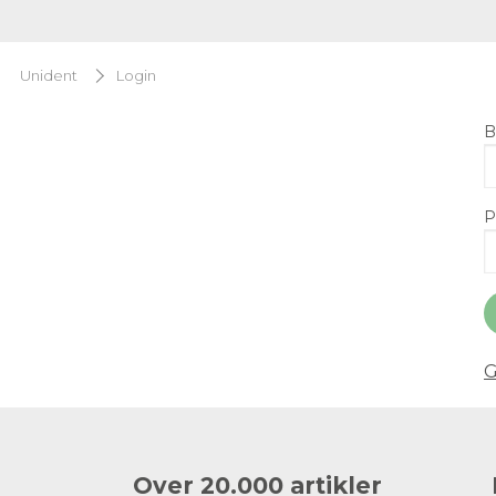
Unident
Login
B
P
G
Over 20.000 artikler