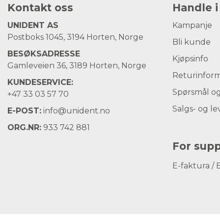
Kontakt oss
Handle i
UNIDENT AS
Kampanje
Postboks 1045, 3194 Horten, Norge
Bli kunde
BESØKSADRESSE
Kjøpsinfo
Gamleveien 36, 3189 Horten, Norge
Returinfor
KUNDESERVICE:
Spørsmål og
+47
33 03 57 70
Salgs- og le
E-POST:
info@unident.no
ORG.NR:
933 742 881
For supp
E-faktura / 