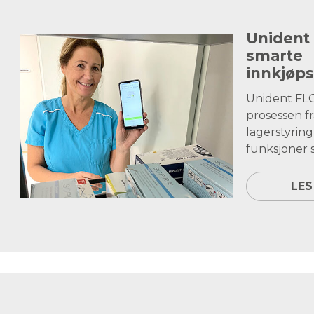
Unident
smarte
innkjøp
Unident FL
prosessen fra
lagerstyrin
funksjoner s
LES