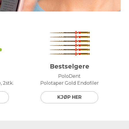
Bestselgere
PoloDent
 2stk.
Polotaper Gold Endofiler
KJØP HER